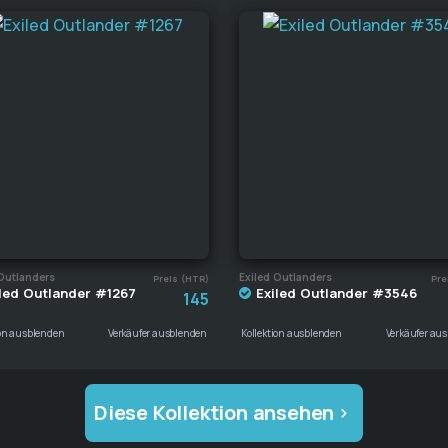
Outlanders
Exiled Outlanders
Preis (HTR)
Pre
led Outlander #1267
Exiled Outlander #3546
145
ion ausblenden
Verkäufer ausblenden
Kollektion ausblenden
Verkäufer au
Diese Kollektion ansehen