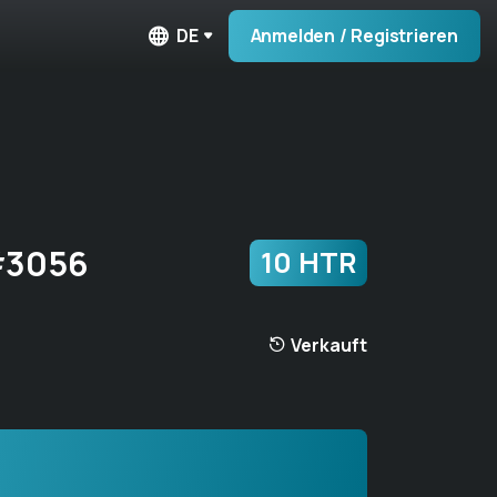
DE
Anmelden / Registrieren
 #3056
10 HTR
Verkauft