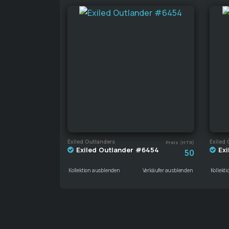
Exiled Outlanders
Exiled 
Preis (HTR)
Exiled Outlander #6454
Exi
50
Kollektion ausblenden
Verkäufer ausblenden
Kollekt