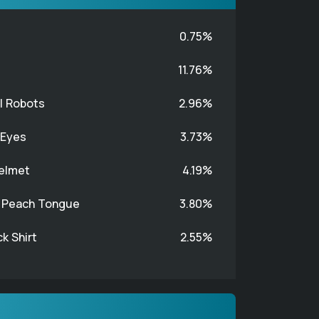
0.75%
11.76%
l Robots
2.96%
 Eyes
3.73%
Helmet
4.19%
h Peach Tongue
3.80%
k Shirt
2.55%