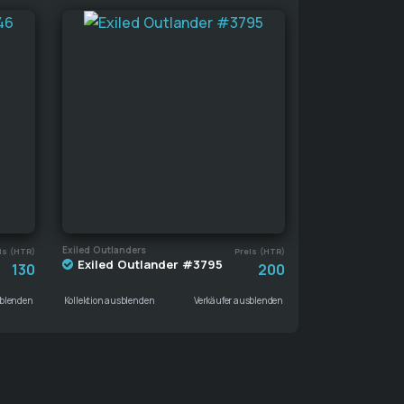
Exiled Outlanders
is (HTR)
Preis (HTR)
Exiled Outlander #3795
130
200
sblenden
Kollektion ausblenden
Verkäufer ausblenden