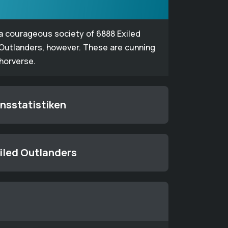
 a courageous society of 6888 Exiled
 Outlanders, however. These are cunning
thorverse.
onsstatistiken
xiled Outlanders