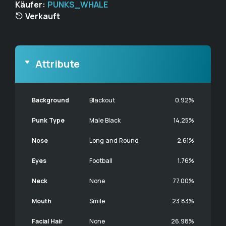
Käufer:
PUNKS_WHALE
Verkauft
Attribute
Background
Blackout
0.92%
Punk Type
Male Black
14.25%
Nose
Long and Round
2.61%
Eyes
Football
1.76%
Neck
None
77.00%
Mouth
Smile
23.83%
Facial Hair
None
26.98%