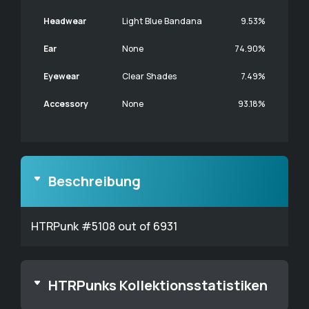
Headwear
Light Blue Bandana
9.53%
Ear
None
74.90%
Eyewear
Clear Shades
7.49%
Accessory
None
93.18%
Beschreibung
HTRPunk #5108 out of 6931
HTRPunks Kollektionsstatistiken