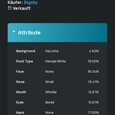
Käufer:
Bigsby
Verkauft
Attribute
Background
Key Lime
4.62%
Punk Type
Female White
19.00%
Face
None
38.34%
Nose
Small
19.47%
Mouth
Whistle
12.87%
Eyes
Bored
15.87%
Neck
None
77.00%