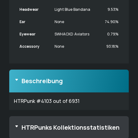
Headwear
Light Blue Bandana
9.53%
Ear
None
74.90%
Eyewear
SWHACKD Aviators
0.79%
Accessory
None
93.18%
Beschreibung
HTRPunk #4103 out of 6931
HTRPunks Kollektionsstatistiken