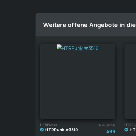
Weitere offene Angebote in die
HTRPunks
HTRPu
Preis (HTR)
HTRPunk #3510
HT
499