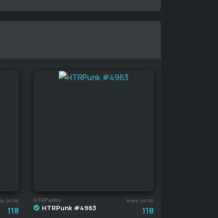
HTRPunks
is (HTR)
Preis (HTR)
HTRPunk #4963
118
118