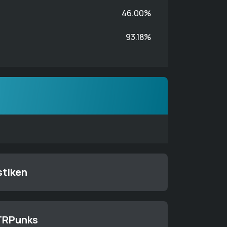
46.00%
93.18%
stiken
HTRPunks