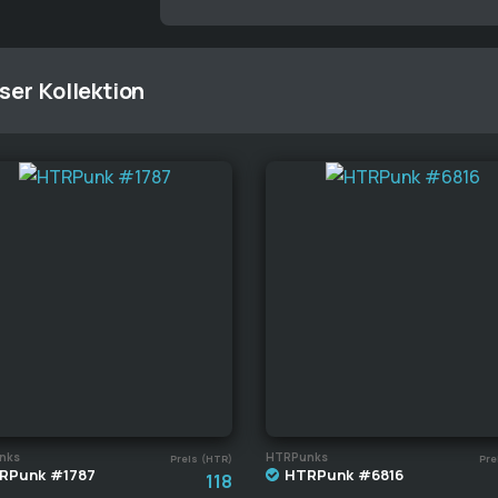
ser Kollektion
nks
HTRPunks
Preis (HTR)
Pre
RPunk #1787
HTRPunk #6816
118