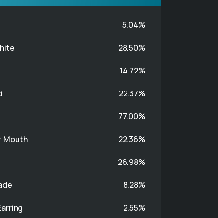
5.04%
hite
28.50%
14.72%
d
22.37%
77.00%
r Mouth
22.36%
26.98%
Fade
8.28%
arring
2.55%