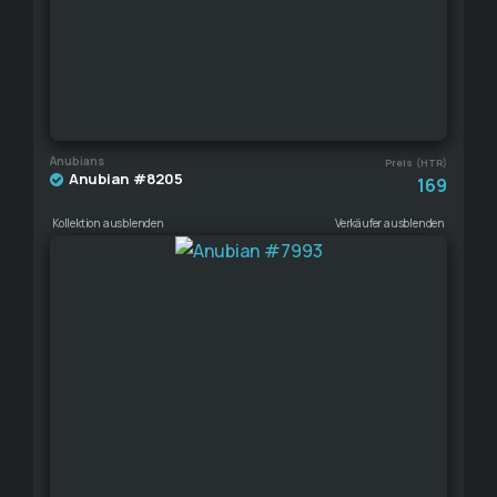
Anubians
Preis (HTR)
Anubian #8205
169
Kollektion ausblenden
Verkäufer ausblenden