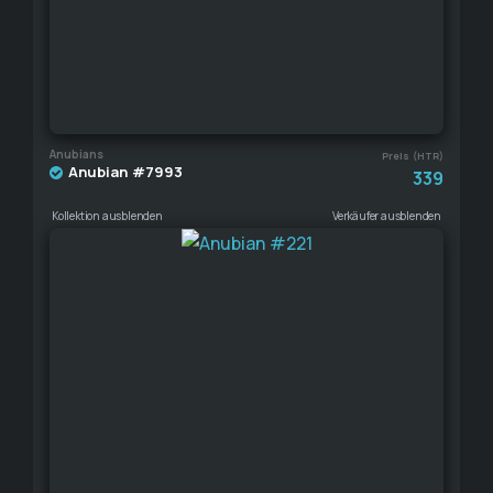
Anubians
Preis (HTR)
Anubian #7993
339
Kollektion ausblenden
Verkäufer ausblenden