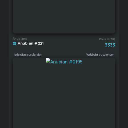
Anubians
Preis (HTR)
Anubian #221
3333
Kollektion ausblenden
Verkäufer ausblenden