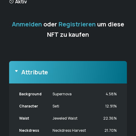
Aktiv
Anmelden
oder
Registrieren
um diese
NFT zu kaufen
Attribute
Background
Supernova
4.58%
Character
Seti
12.91%
Waist
Jeweled Waist
22.36%
Neckdress
Neckdress Harvest
21.70%