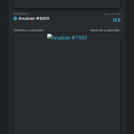
Anubians
Preis (HTR)
Anubian #8205
169
Kollektion ausblenden
Verkäufer ausblenden