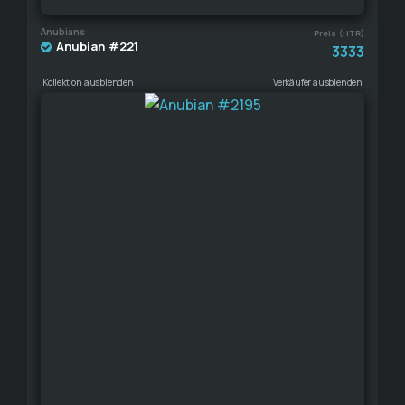
Anubians
Preis (HTR)
Anubian #221
3333
Kollektion ausblenden
Verkäufer ausblenden