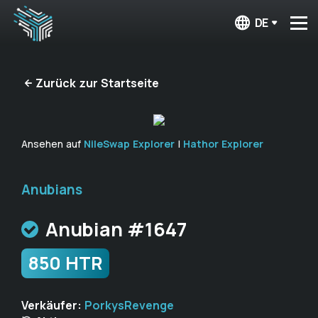
DE
Zurück zur Startseite
Ansehen auf
NileSwap Explorer
|
Hathor Explorer
Anubians
Anubian #1647
850 HTR
Verkäufer:
PorkysRevenge