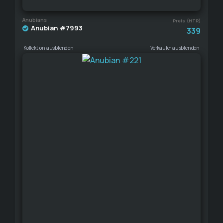
Anubians
Preis (HTR)
Anubian #7993
339
Kollektion ausblenden
Verkäufer ausblenden