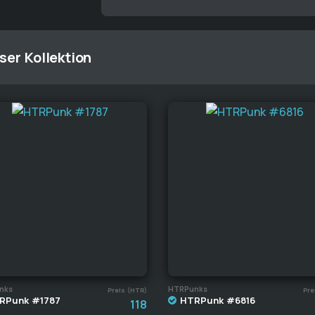
ser Kollektion
nks
HTRPunks
Preis (HTR)
Pre
RPunk #1787
HTRPunk #6816
118