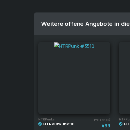
Weitere offene Angebote in die
HTRPunks
HTRPu
Preis (HTR)
HTRPunk #3510
HT
499