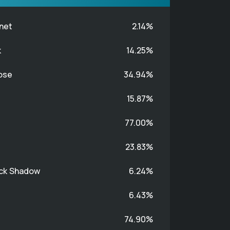
anet
2.14%
k
14.25%
ose
34.94%
15.87%
77.00%
23.83%
ock Shadow
6.24%
6.43%
74.90%