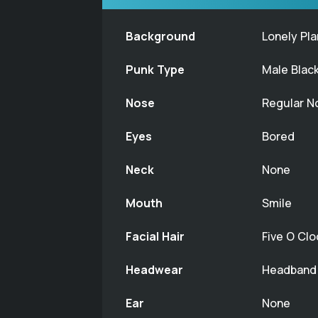
Background
Lonely Pl
Punk Type
Male Blac
Nose
Regular N
Eyes
Bored
Neck
None
Mouth
Smile
Facial Hair
Five O Cl
Headwear
Headband
Ear
None