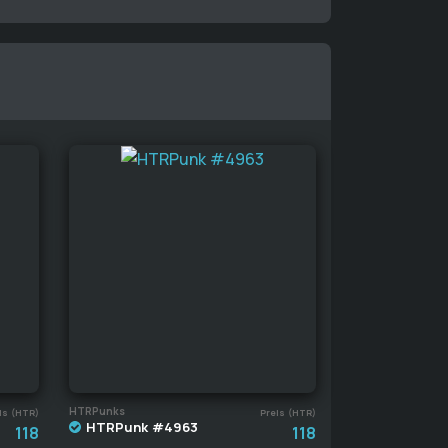
HTRPunks
is (HTR)
Preis (HTR)
HTRPunk #4963
118
118