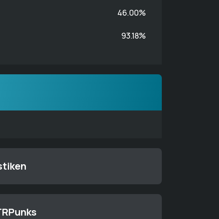
46.00%
93.18%
stiken
HTRPunks