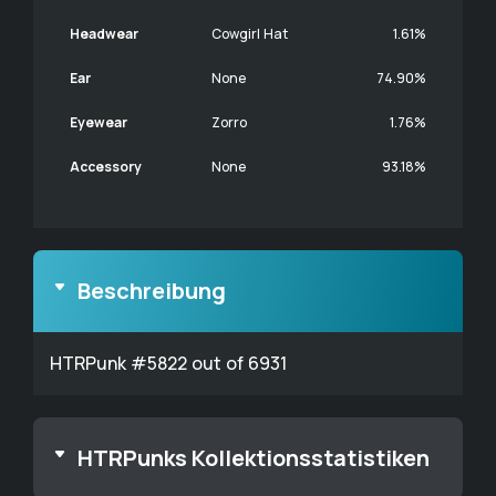
Headwear
Cowgirl Hat
1.61%
Ear
None
74.90%
Eyewear
Zorro
1.76%
Accessory
None
93.18%
Beschreibung
HTRPunk #5822 out of 6931
HTRPunks Kollektionsstatistiken