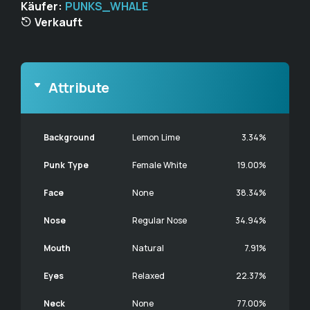
Käufer:
PUNKS_WHALE
Verkauft
Attribute
Background
Lemon Lime
3.34%
Punk Type
Female White
19.00%
Face
None
38.34%
Nose
Regular Nose
34.94%
Mouth
Natural
7.91%
Eyes
Relaxed
22.37%
Neck
None
77.00%