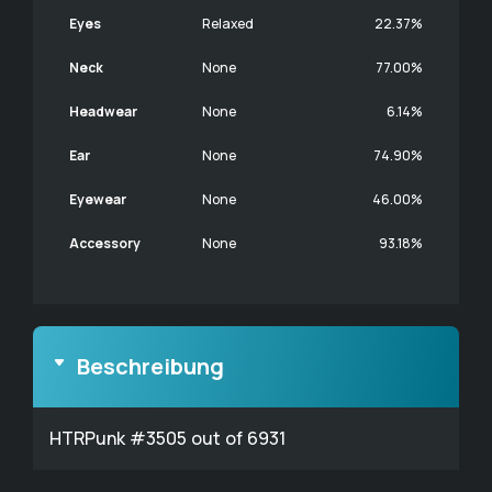
Eyes
Relaxed
22.37%
Neck
None
77.00%
Headwear
None
6.14%
Ear
None
74.90%
Eyewear
None
46.00%
Accessory
None
93.18%
Beschreibung
HTRPunk #3505 out of 6931