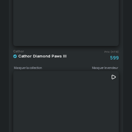
Cathor
Prix (HTR)
Cathor Diamond Paws III
599
Masquer la collection
Masquer le vendeur