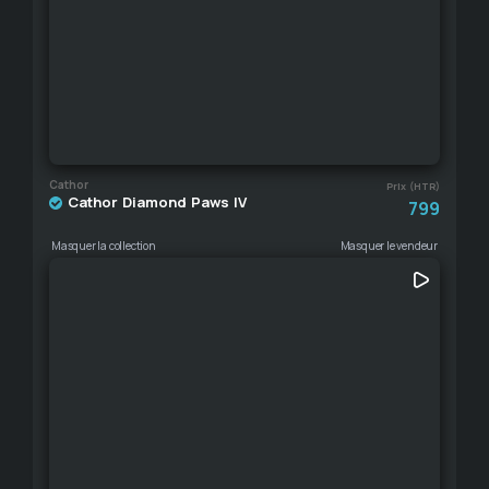
Cathor
Prix (HTR)
Cathor Diamond Paws IV
799
Masquer la collection
Masquer le vendeur