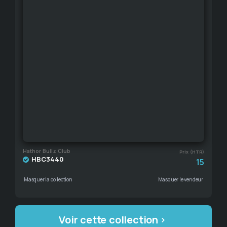
Hathor Bullz Club
Prix (HTR)
HBC3440
15
Masquer la collection
Masquer le vendeur
Voir cette collection