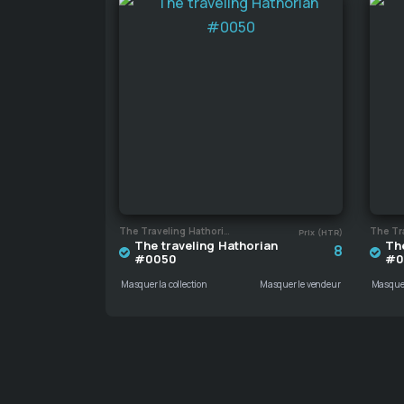
The Traveling Hathorian
Prix (HTR)
The traveling Hathorian
The
8
#0050
#0
Masquer la collection
Masquer le vendeur
Masquer 