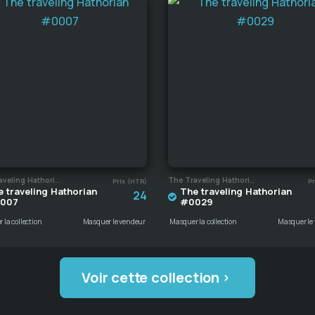
The Traveling Hathorian
The Traveling Hathorian
Prix (HTR)
Pr
 traveling Hathorian
The traveling Hathorian
24
007
#0029
la collection
Masquer le vendeur
Masquer la collection
Masquer le
Voir cette collection