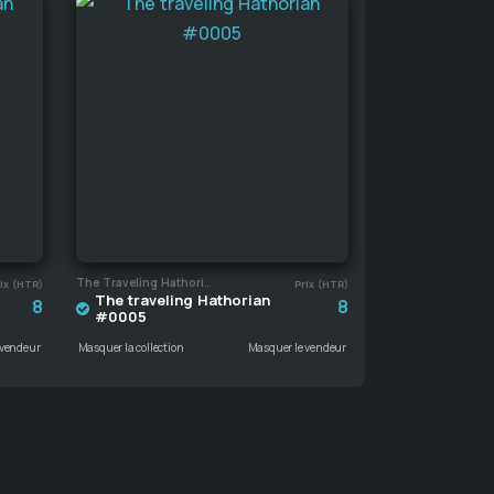
The Traveling Hathorian
ix (HTR)
Prix (HTR)
The traveling Hathorian
8
8
#0005
 vendeur
Masquer la collection
Masquer le vendeur