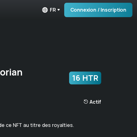
FR
Connexion / Inscription
orian
16 HTR
Actif
de ce NFT au titre des royalties.