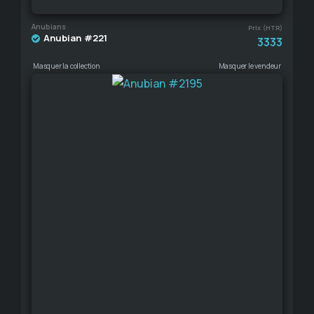
Anubians
Prix (HTR)
Anubian #221
3333
Masquer la collection
Masquer le vendeur