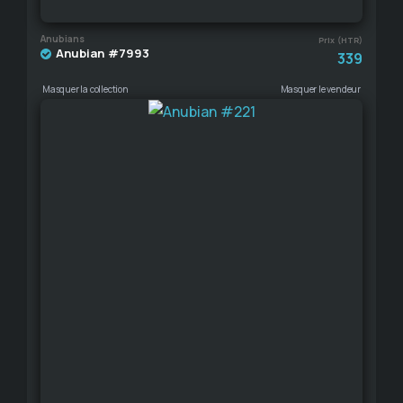
Anubians
Prix (HTR)
Anubian #7993
339
Masquer la collection
Masquer le vendeur