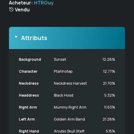
Acheteur:
HTRGuy
Vendu
Attributs
Background
Sunset
12.26%
Character
Ptahhotep
12.77%
Neckdress
Neckdress Harvest
21.70%
Headdress
Black Hood
5.32%
Right Arm
Mummy Right Arm
11.63%
Left Arm
Golden Arm Band
21.28%
Right Hand
Anubis Skull Staff
5.15%