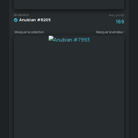
Anubians
Prix (HTR)
Anubian #8205
169
Masquer la collection
Masquer le vendeur