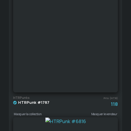
HTRPunks
Prix (HTR)
HTRPunk #1787
118
Masquer la collection
Masquer le vendeur