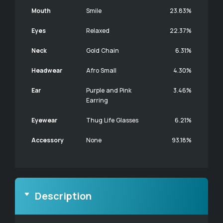
Mouth
Smile
23.83%
Eyes
Relaxed
22.37%
Neck
Gold Chain
6.31%
Headwear
Afro Small
4.30%
Ear
Purple and Pink
3.46%
Earring
Eyewear
Thug Life Glasses
6.21%
Accessory
None
93.18%
Description