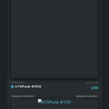
HTRPunks
Prix (HTR)
HTRPunk #3510
499
Masquer la collection
Masquer le vendeur