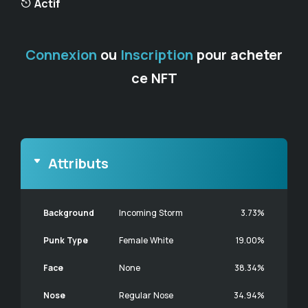
Actif
Connexion
ou
Inscription
pour acheter
ce NFT
Attributs
Background
Incoming Storm
3.73%
Punk Type
Female White
19.00%
Face
None
38.34%
Nose
Regular Nose
34.94%