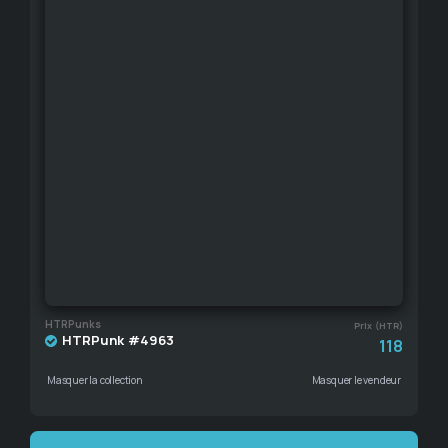
HTRPunks
Prix (HTR)
HTRPunk #4963
118
Masquer la collection
Masquer le vendeur