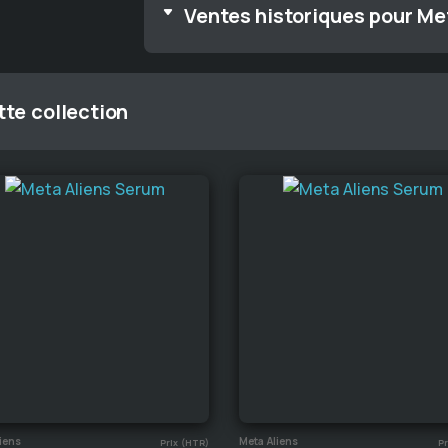
Ventes historiques pour Me
te collection
iens
Meta Aliens
Prix (HTR)
Pr