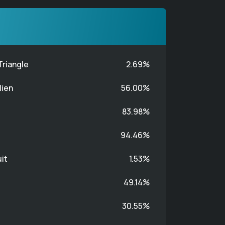
Triangle
2.69%
lien
56.00%
83.98%
94.46%
it
1.53%
49.14%
30.55%