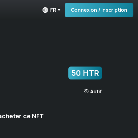
FR
Connexion / Inscription
50 HTR
Actif
acheter ce NFT