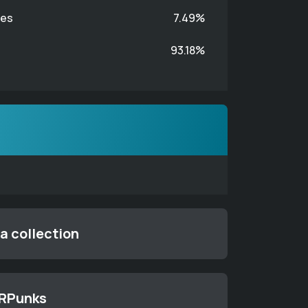
des
7.49%
93.18%
a collection
TRPunks