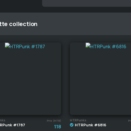
te collection
nks
HTRPunks
Prix (HTR)
Pr
RPunk #1787
HTRPunk #6816
118