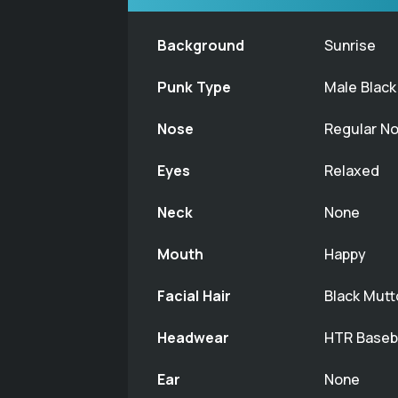
Background
Sunrise
Punk Type
Male Black
Nose
Regular N
Eyes
Relaxed
Neck
None
Mouth
Happy
Facial Hair
Black Mut
Headwear
HTR Baseb
Ear
None