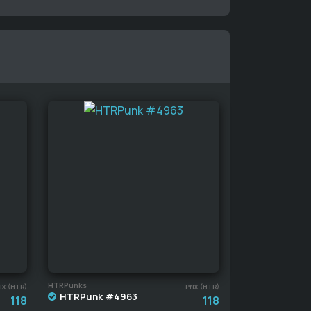
HTRPunks
ix (HTR)
Prix (HTR)
HTRPunk #4963
118
118