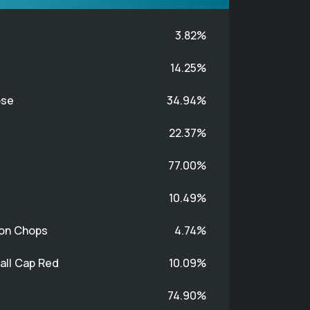
3.82%
14.25%
ose
34.94%
22.37%
77.00%
10.49%
ton Chops
4.74%
all Cap Red
10.09%
74.90%