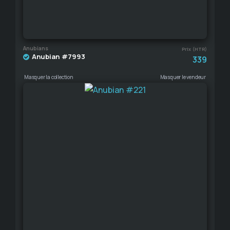
Anubians
Prix (HTR)
Anubian #7993
339
Masquer la collection
Masquer le vendeur