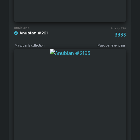
Anubians
Prix (HTR)
Anubian #221
3333
Masquer la collection
Masquer le vendeur