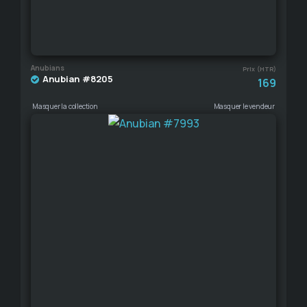
Anubians
Prix (HTR)
Anubian #8205
169
Masquer la collection
Masquer le vendeur