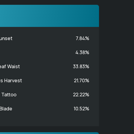
Sunset
7.84%
4.38%
eaf Waist
33.83%
s Harvest
21.70%
 Tattoo
22.22%
Blade
10.52%