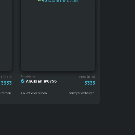
Anubians
js (HTR)
Prijs (HTR)
Anubian #6758
3333
3333
erbergen
Collectie verbergen
Verkoper verbergen