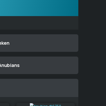
eken
 Anubians