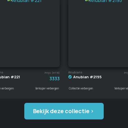
ns
Anubians
Prijs (HTR)
Pri
ubian #221
Anubian #2195
3333
e verbergen
Verkoper verbergen
Collectie verbergen
Verkoper v
Bekijk deze collectie