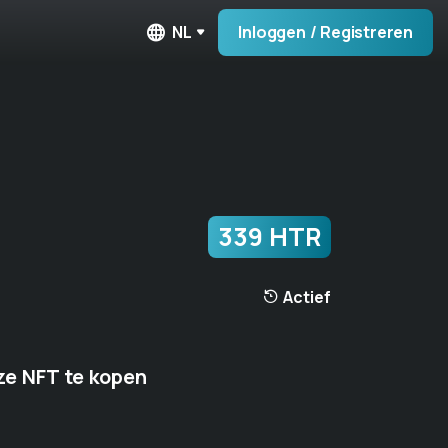
NL
Inloggen / Registreren
339 HTR
Actief
e NFT te kopen