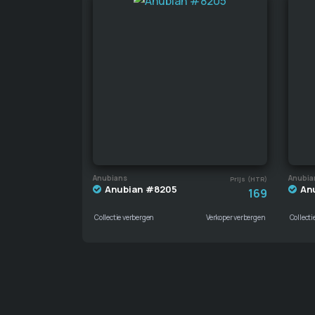
Anubians
Anubia
Prijs (HTR)
Anubian #8205
An
169
Collectie verbergen
Verkoper verbergen
Collecti