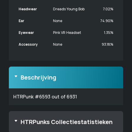
Headwear
Dreads Young Bob
7.02%
Ear
None
74.90%
Eyewear
Pink VR Headset
1.35%
Accessory
None
93.18%
Beschrijving
HTRPunk #6593 out of 6931
HTRPunks Collectiestatistieken