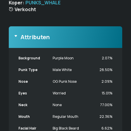
Koper:
PUNKS_WHALE
Verkocht
Attributen
Background
Purple Moon
2.07%
Punk Type
Male White
28.50%
Nose
OG Punk Nose
2.09%
Eyes
Worried
15.01%
Neck
None
77.00%
Mouth
Regular Mouth
22.36%
Facial Hair
Big Black Beard
6.62%