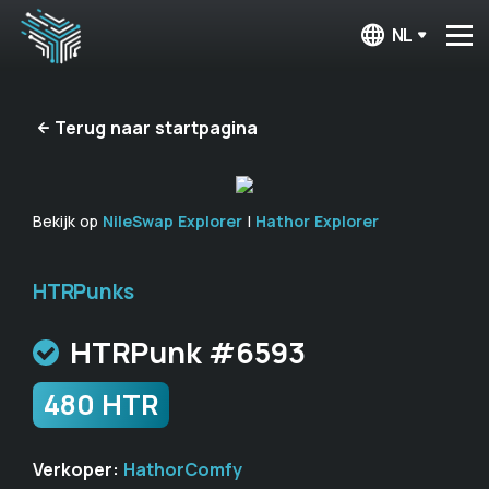
NL
Terug naar startpagina
Bekijk op
NileSwap Explorer
|
Hathor Explorer
HTRPunks
HTRPunk #6593
480 HTR
Verkoper:
HathorComfy