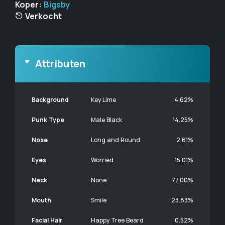
Koper:
Bigsby
Verkocht
Attributen
Background
Key Lime
4.62%
Punk Type
Male Black
14.25%
Nose
Long and Round
2.61%
Eyes
Worried
15.01%
Neck
None
77.00%
Mouth
Smile
23.83%
Facial Hair
Happy Tree Beard
0.52%