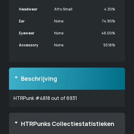
Headwear
Afro Small
4.30%
Ear
None
74.90%
Eyewear
None
46.00%
Accessory
None
93.18%
Beschrijving
HTRPunk #4818 out of 6931
HTRPunks Collectiestatistieken