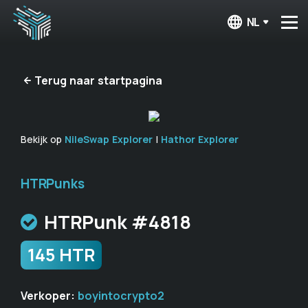
NL
Terug naar startpagina
Bekijk op
NileSwap Explorer
|
Hathor Explorer
HTRPunks
HTRPunk #4818
145 HTR
Verkoper:
boyintocrypto2