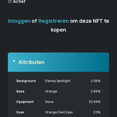
Actief
Inloggen
of
Registreren
om deze NFT te
kopen
Attributen
Background
Flamey Spotlight
2.08%
Base
Orange
5.88%
Equipment
None
32.89%
Eyes
Orange Devil Eyes
3.11%