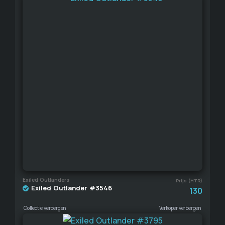
Exiled Outlanders
Prijs (HTR)
Exiled Outlander #3546
130
Collectie verbergen
Verkoper verbergen