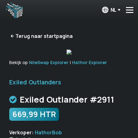
NL
Terug naar startpagina
Bekijk op
NileSwap Explorer
|
Hathor Explorer
Exiled Outlanders
Exiled Outlander #2911
669,99 HTR
Verkoper:
HathorBob