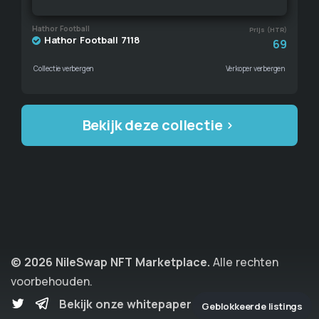
Hathor Football
Prijs (HTR)
Hathor Football 7118
69
Collectie verbergen
Verkoper verbergen
Bekijk deze collectie
© 2026 NileSwap NFT Marketplace.
Alle rechten
voorbehouden.
Bekijk onze whitepaper
Geblokkeerde listings