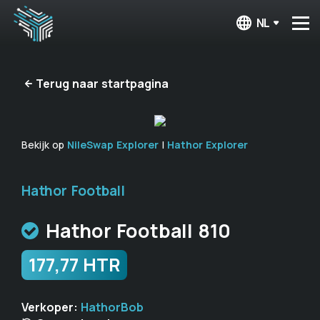
NL
Terug naar startpagina
Bekijk op
NileSwap Explorer
|
Hathor Explorer
Hathor Football
Hathor Football 810
177,77 HTR
Verkoper:
HathorBob