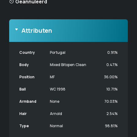
Geannuleerd
Attributen
Country
Portugal
0.91%
Body
Mixed Bitopen Clean
0.47%
Position
MF
36.00%
Ball
WC 1998
10.71%
Armband
None
70.03%
Hair
Arnold
2.54%
Type
Normal
98.81%