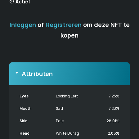
Actief
Inloggen
of
Registreren
om deze NFT te
kopen
Attributen
Eyes
Looking Left
7.25%
Mouth
Sad
7.23%
Skin
Pale
28.01%
Head
White Durag
2.86%