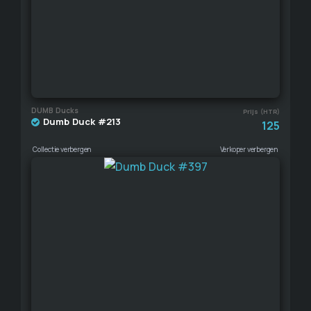
DUMB Ducks
Prijs (HTR)
Dumb Duck #213
125
Collectie verbergen
Verkoper verbergen