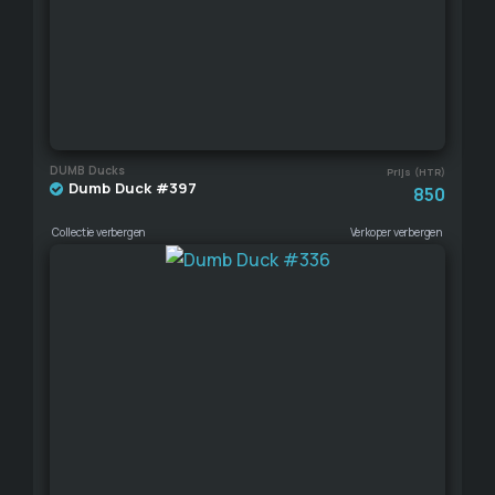
DUMB Ducks
Prijs (HTR)
Dumb Duck #397
850
Collectie verbergen
Verkoper verbergen