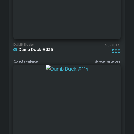
DUMB Ducks
Prijs (HTR)
Dumb Duck #336
500
Collectie verbergen
Verkoper verbergen