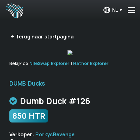
NL
Terug naar startpagina
Bekijk op
NileSwap Explorer
|
Hathor Explorer
DUMB Ducks
Dumb Duck #126
850 HTR
Verkoper:
PorkysRevenge