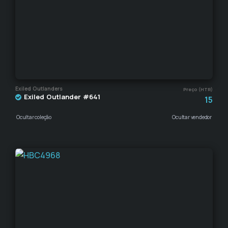
Exiled Outlanders
Preço (HTR)
Exiled Outlander #641
15
Ocultar coleção
Ocultar vendedor