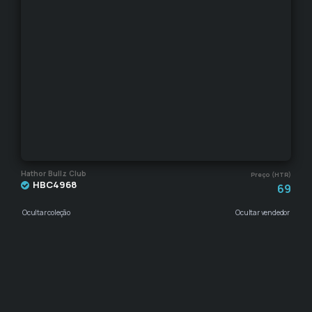
Hathor Bullz Club
Preço (HTR)
HBC4968
69
Ocultar coleção
Ocultar vendedor