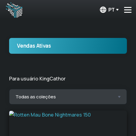
PT
Vendas Ativas
Para usuário KingCathor