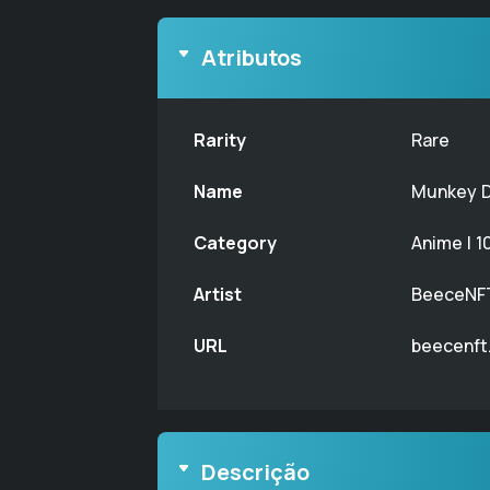
Atributos
Rarity
Rare
Name
Munkey D
Category
Anime | 1
Artist
BeeceNF
URL
beecenft
Descrição