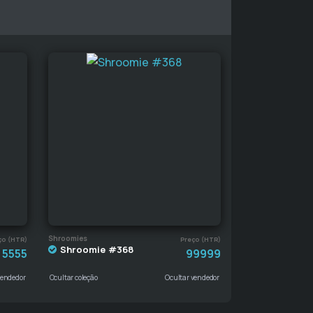
Shroomies
ço (HTR)
Preço (HTR)
Shroomie #368
5555
99999
vendedor
Ocultar coleção
Ocultar vendedor