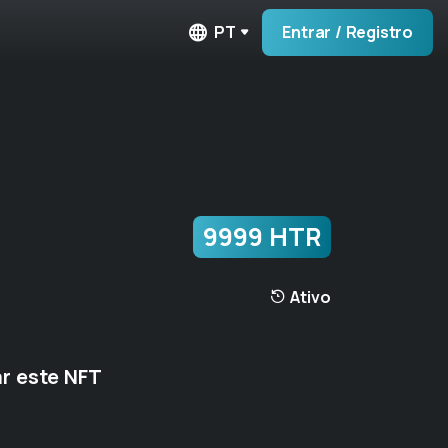
PT
Entrar / Registro
9999 HTR
Ativo
r este NFT