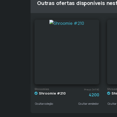
Outras ofertas disponíveis nes
Shroomies
Shroom
Preço (HTR)
Shroomie #210
Sh
4200
Ocultar coleção
Ocultar vendedor
Ocultar