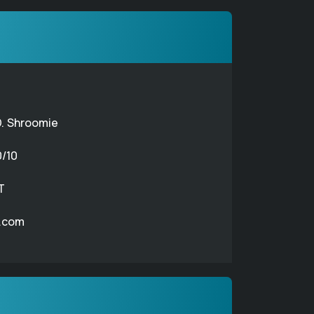
. Shroomie
0/10
T
.com