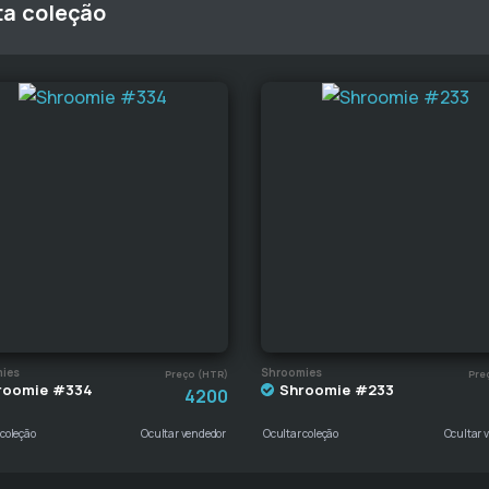
ta coleção
ies
Shroomies
Preço (HTR)
Pre
roomie #334
Shroomie #233
4200
 coleção
Ocultar vendedor
Ocultar coleção
Ocultar 