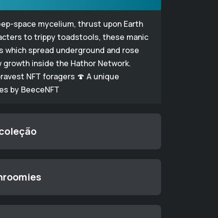
eep-space mycelium, thrust upon Earth
racters to trippy toadstools, these manic
ts which spread underground and rose
ew growth inside the Hathor Network.
e bravest NFT foragers 🍄 A unique
ies by BeeceNFT
 coleção
Shroomies