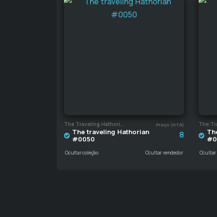
The Traveling Hathorian
Preço (HTR)
The traveling Hathorian
The
8
#0050
#0
Ocultar coleção
Ocultar vendedor
Ocultar