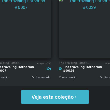
The Traveling Hathorian
The Traveling Hathorian
Preço (HTR)
Pre
 traveling Hathorian
The traveling Hathorian
24
007
#0029
 coleção
Ocultar vendedor
Ocultar coleção
Ocultar 
Veja esta coleção