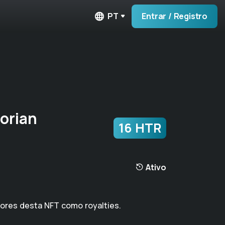
PT
Entrar / Registro
orian
16 HTR
Ativo
dores desta NFT como royalties.