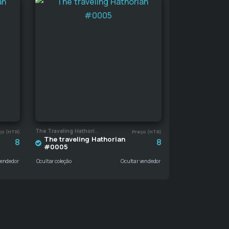
The Traveling Hathorian
ço (HTR)
Preço (HTR)
The traveling Hathorian
8
8
#0005
vendedor
Ocultar coleção
Ocultar vendedor