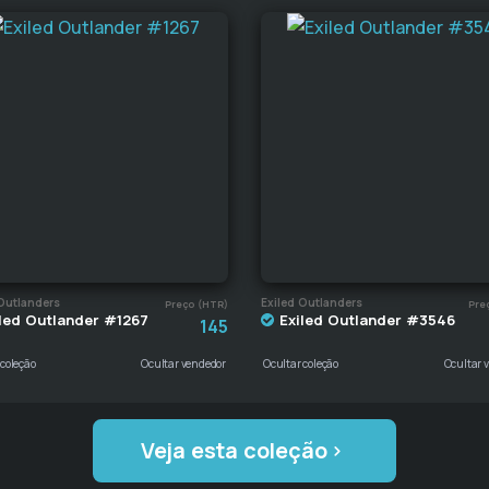
Outlanders
Exiled Outlanders
Preço (HTR)
Pre
led Outlander #1267
Exiled Outlander #3546
145
 coleção
Ocultar vendedor
Ocultar coleção
Ocultar 
Veja esta coleção