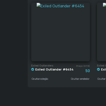
Exiled Outlanders
Exiled 
Preço (HTR)
Exiled Outlander #6454
Exi
50
Ocultar coleção
Ocultar vendedor
Ocultar