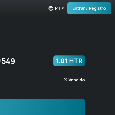
PT
Entrar / Registro
#549
1.01 HTR
Vendido