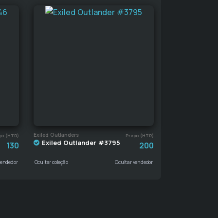
Exiled Outlanders
ço (HTR)
Preço (HTR)
Exiled Outlander #3795
130
200
vendedor
Ocultar coleção
Ocultar vendedor