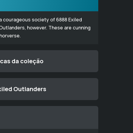
 a courageous society of 6888 Exiled
 Outlanders, however. These are cunning
thorverse.
icas da coleção
xiled Outlanders