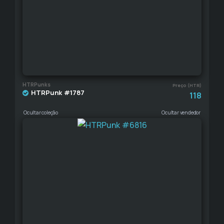
HTRPunks
Preço (HTR)
HTRPunk #1787
118
Ocultar coleção
Ocultar vendedor