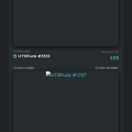
HTRPunks
Preço (HTR)
HTRPunk #3510
499
Ocultar coleção
Ocultar vendedor