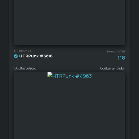
HTRPunks
Preço (HTR)
HTRPunk #6816
118
Ocultar coleção
Ocultar vendedor