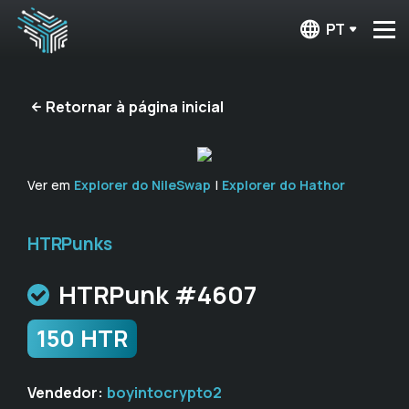
PT
Retornar à página inicial
Ver em
Explorer do NileSwap
|
Explorer do Hathor
HTRPunks
HTRPunk #4607
150 HTR
Vendedor:
boyintocrypto2