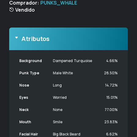
Comprador:
PUNKS_WHALE
Vendido
Atributos
Background
Dampened Turquoise
4.66%
Punk Type
Male White
28.50%
Nose
Long
14.72%
Eyes
Worried
15.01%
Neck
None
77.00%
Mouth
Smile
23.83%
Facial Hair
Big Black Beard
6.62%