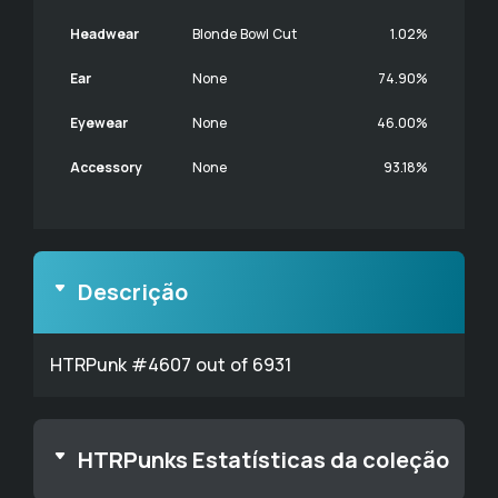
Headwear
Blonde Bowl Cut
1.02%
Ear
None
74.90%
Eyewear
None
46.00%
Accessory
None
93.18%
Descrição
HTRPunk #4607 out of 6931
HTRPunks Estatísticas da coleção