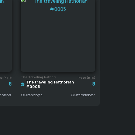
The Traveling Hathorian
ço (HTR)
Preço (HTR)
The traveling Hathorian
8
8
#0005
vendedor
Ocultar coleção
Ocultar vendedor