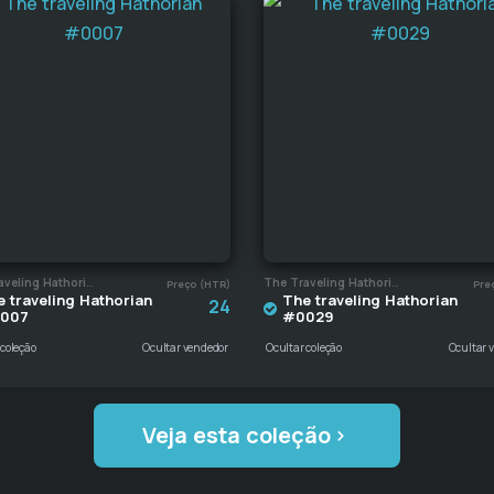
The Traveling Hathorian
The Traveling Hathorian
Preço (HTR)
Pre
 traveling Hathorian
The traveling Hathorian
24
007
#0029
 coleção
Ocultar vendedor
Ocultar coleção
Ocultar 
Veja esta coleção