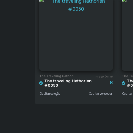
The Traveling Hathorian
Preço (HTR)
The traveling Hathorian
The
8
#0050
#0
Ocultar coleção
Ocultar vendedor
Ocultar