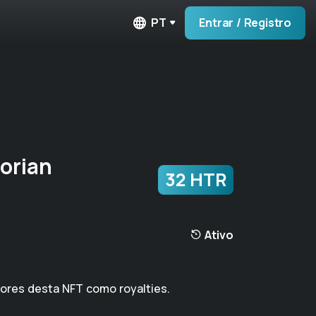
PT
Entrar / Registro
orian
32 HTR
Ativo
dores desta NFT como royalties.