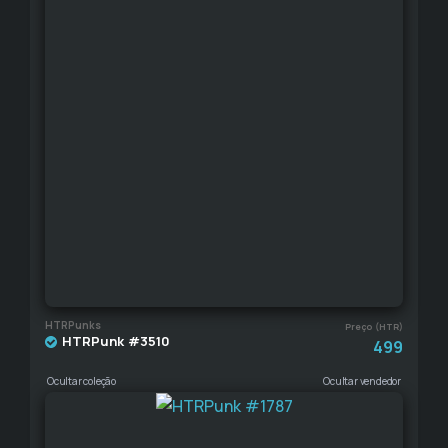
HTRPunks
Preço (HTR)
HTRPunk #3510
499
Ocultar coleção
Ocultar vendedor