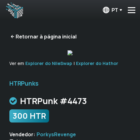
PT
Retornar à página inicial
Ver em
Explorer do NileSwap
|
Explorer do Hathor
HTRPunks
HTRPunk #4473
300 HTR
Vendedor:
PorkysRevenge