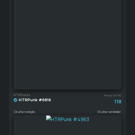
HTRPunks
Preço (HTR)
HTRPunk #6816
118
Ocultar coleção
Ocultar vendedor