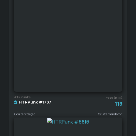
HTRPunks
Preço (HTR)
HTRPunk #1787
118
Ocultar coleção
Ocultar vendedor