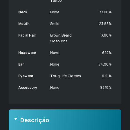
Tattoo
Neck
None
77.00%
Mouth
Smile
23.83%
Facial Hair
Brown Beard
3.60%
Sideburns
Headwear
None
6.14%
Ear
None
74.90%
Eyewear
Thug Life Glasses
6.21%
Accessory
None
93.18%
Descrição