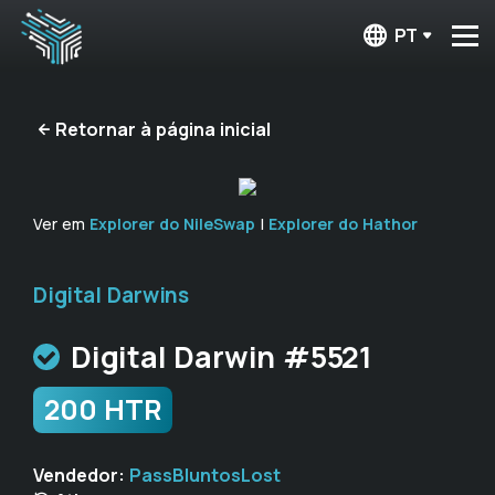
PT
Retornar à página inicial
Ver em
Explorer do NileSwap
|
Explorer do Hathor
Digital Darwins
Digital Darwin #5521
200 HTR
Vendedor:
PassBluntosLost