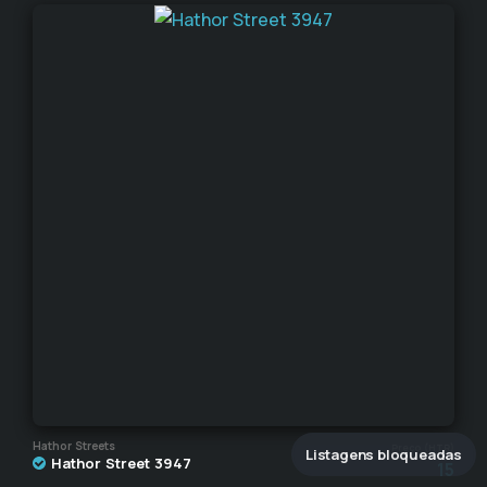
Hathor Streets
Preço (HTR)
Listagens bloqueadas
Hathor Street 3947
15