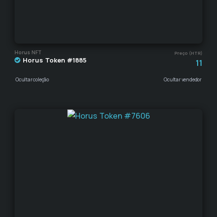
Horus NFT
Preço (HTR)
Horus Token #1885
11
Ocultar coleção
Ocultar vendedor