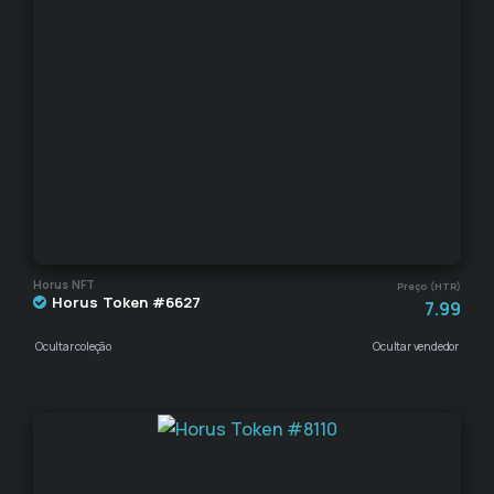
Horus NFT
Preço (HTR)
Horus Token #6627
7.99
Ocultar coleção
Ocultar vendedor