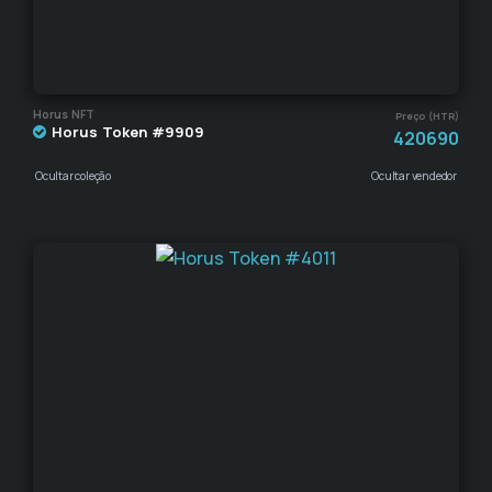
Horus NFT
Preço (HTR)
Horus Token #9909
420690
Ocultar coleção
Ocultar vendedor