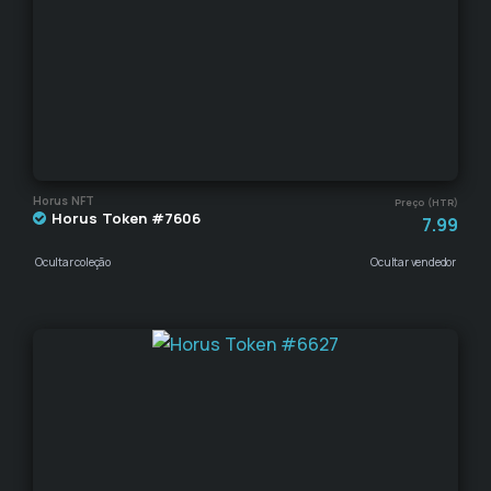
Horus NFT
Preço (HTR)
Horus Token #7606
7.99
Ocultar coleção
Ocultar vendedor