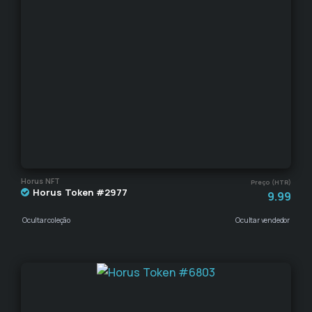
Horus NFT
Preço (HTR)
Horus Token #2977
9.99
Ocultar coleção
Ocultar vendedor