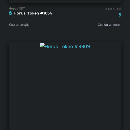
Horus NFT
Preço (HTR)
Horus Token #1684
5
Ocultar coleção
Ocultar vendedor