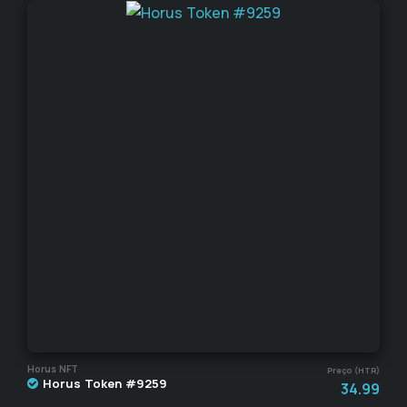
Horus NFT
Preço (HTR)
Horus Token #9259
34.99