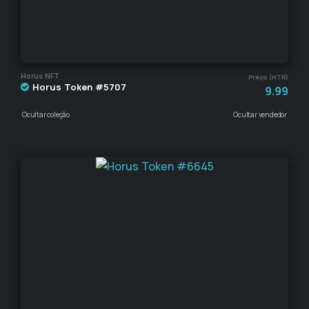
Horus NFT
Preço (HTR)
Horus Token #5707
9.99
Ocultar coleção
Ocultar vendedor