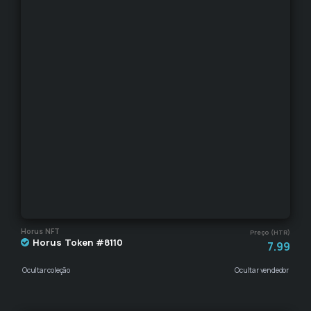
Horus NFT
Preço (HTR)
Horus Token #8110
7.99
Ocultar coleção
Ocultar vendedor