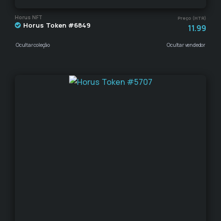
Horus NFT
Preço (HTR)
Horus Token #6849
11.99
Ocultar coleção
Ocultar vendedor