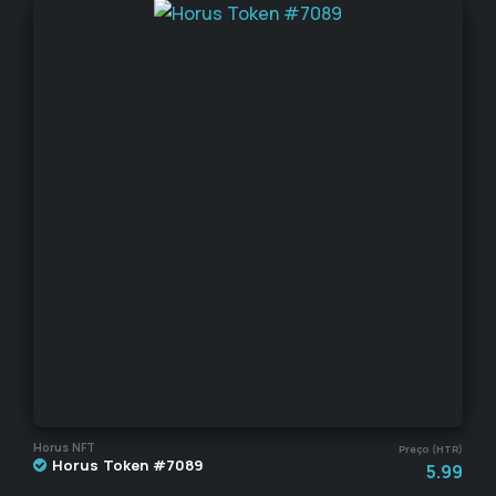
Horus NFT
Preço (HTR)
Horus Token #7089
5.99