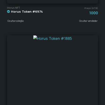
Horus NFT
Preço (HTR)
Horus Token #6974
1000
Ocultar coleção
Ocultar vendedor