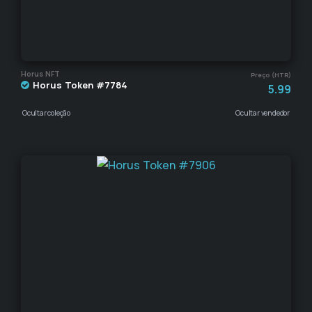
Horus NFT
Preço (HTR)
Horus Token #7784
5.99
Ocultar coleção
Ocultar vendedor