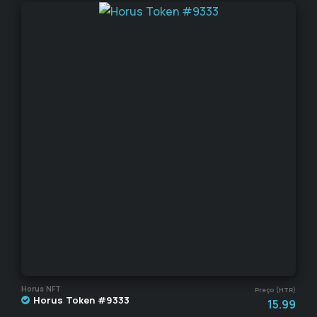
Horus NFT
Preço (HTR)
Horus Token #9333
15.99