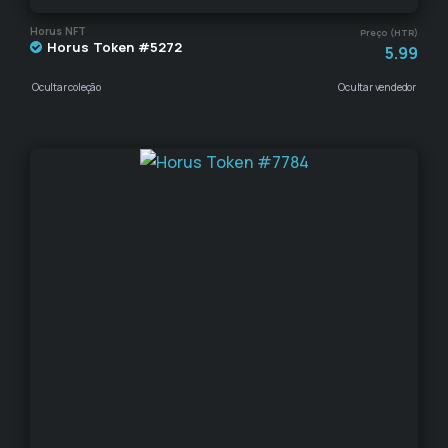
Horus NFT
Preço (HTR)
Horus Token #5272
5.99
Ocultar coleção
Ocultar vendedor