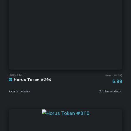
Horus NFT
Preço (HTR)
Horus Token #294
6.99
Ocultar coleção
Ocultar vendedor