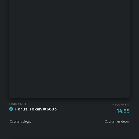
Horus NFT
Preço (HTR)
Horus Token #6803
14.99
Ocultar coleção
Ocultar vendedor