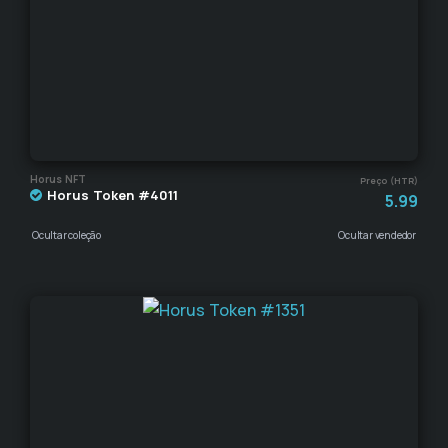
Horus NFT
Preço (HTR)
Horus Token #4011
5.99
Ocultar coleção
Ocultar vendedor