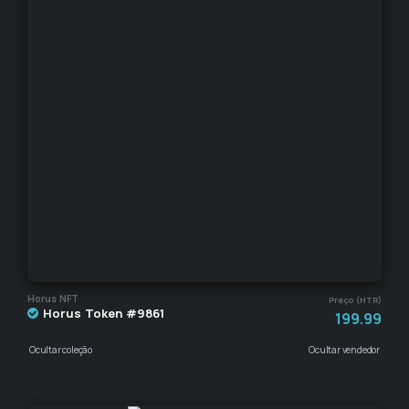
Horus NFT
Preço (HTR)
Horus Token #9861
199.99
Ocultar coleção
Ocultar vendedor