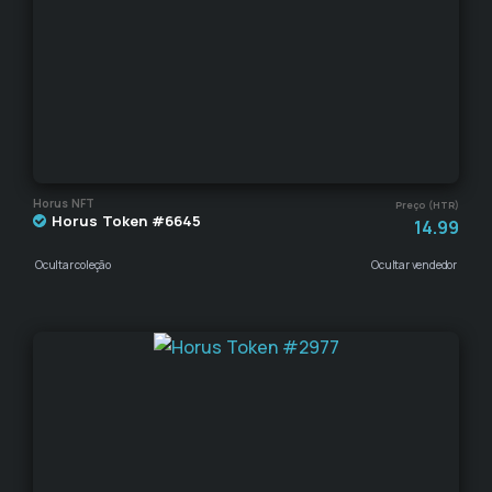
Horus NFT
Preço (HTR)
Horus Token #6645
14.99
Ocultar coleção
Ocultar vendedor