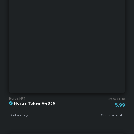
Horus NFT
Preço (HTR)
Horus Token #4936
5.99
Ocultar coleção
Ocultar vendedor