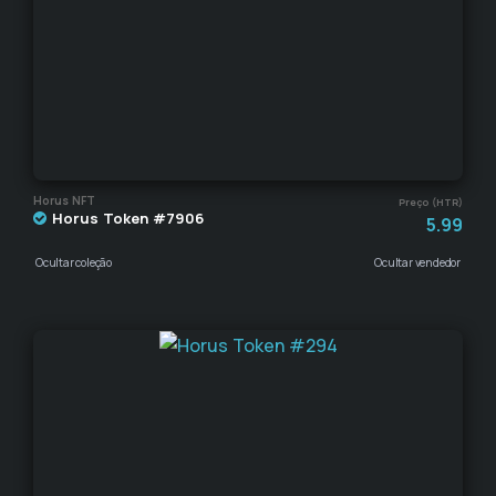
Horus NFT
Preço (HTR)
Horus Token #7906
5.99
Ocultar coleção
Ocultar vendedor