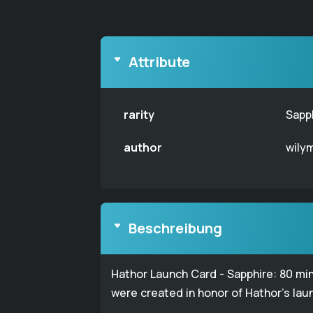
Attribute
rarity
Sapp
author
wily
Beschreibung
Hathor Launch Card - Sapphire: 80 mi
were created in honor of Hathor's lau