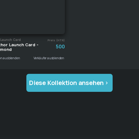
 Launch Card
Preis (HTR)
thor Launch Card -
500
amond
ion ausblenden
Verkäufer ausblenden
Diese Kollektion ansehen