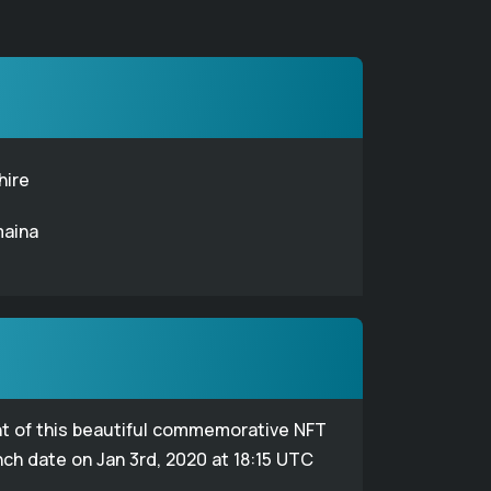
hire
maina
nt of this beautiful commemorative NFT
nch date on Jan 3rd, 2020 at 18:15 UTC