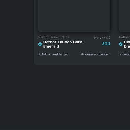
Hathor Launch Card
Hathor
Preis (HTR)
Hathor Launch Card -
Ha
300
Emerald
Di
Kollektion ausblenden
Verkäufer ausblenden
Kollekt