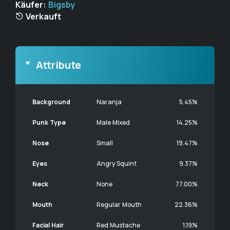
Käufer:
Bigsby
Verkauft
Attribute
Background
Naranja
5.45%
Punk Type
Male Mixed
14.25%
Nose
Small
19.47%
Eyes
Angry Squint
9.37%
Neck
None
77.00%
Mouth
Regular Mouth
22.36%
Facial Hair
Red Mustache
1.19%