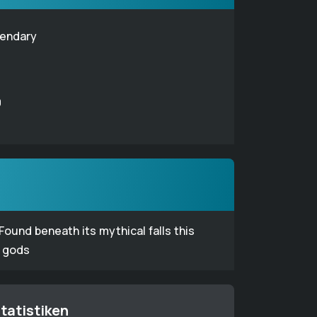
endary
0
Found beneath its mythical falls this
d gods
tatistiken