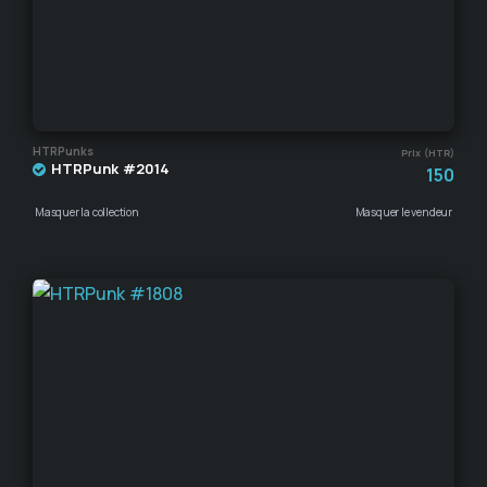
HTRPunks
Prix (HTR)
HTRPunk #2014
150
Masquer la collection
Masquer le vendeur