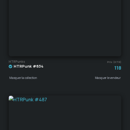
HTRPunks
Prix (HTR)
HTRPunk #834
118
Masquer la collection
Masquer le vendeur