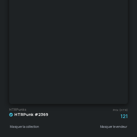
HTRPunks
Prix (HTR)
HTRPunk #2369
121
Masquer la collection
Masquer le vendeur