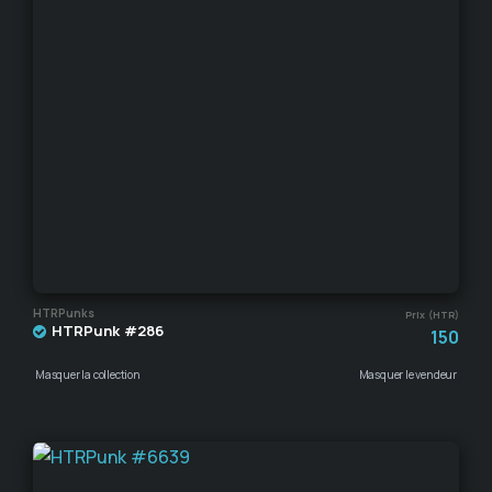
HTRPunks
Prix (HTR)
HTRPunk #286
150
Masquer la collection
Masquer le vendeur