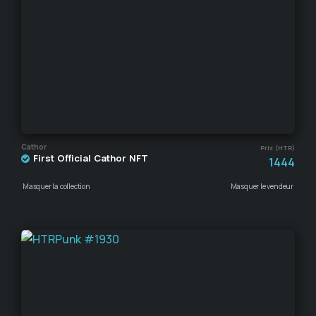
Cathor
Prix (HTR)
First Official Cathor NFT
1444
Masquer la collection
Masquer le vendeur