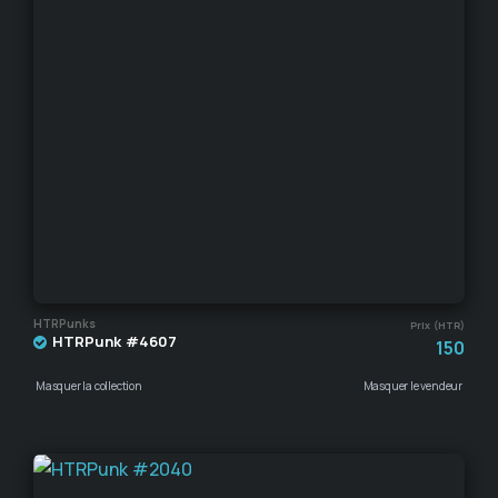
HTRPunks
Prix (HTR)
HTRPunk #4607
150
Masquer la collection
Masquer le vendeur