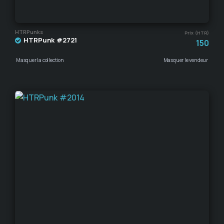
HTRPunks
Prix (HTR)
HTRPunk #2721
150
Masquer la collection
Masquer le vendeur