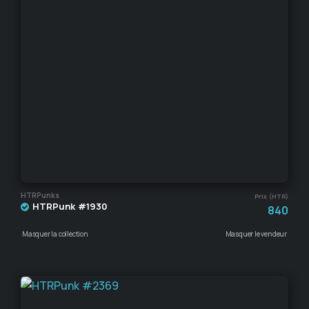
HTRPunks
Prix (HTR)
HTRPunk #1930
840
Masquer la collection
Masquer le vendeur