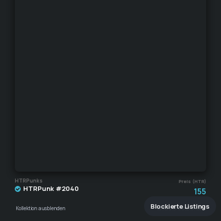
HTRPunks
Preis (HTR)
HTRPunk #2040
155
Blockierte Listings
Kollektion ausblenden
Verkäufer ausblenden