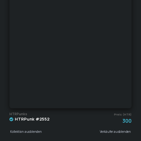
HTRPunks
Preis (HTR)
HTRPunk #2552
300
Kollektion ausblenden
Verkäufer ausblenden