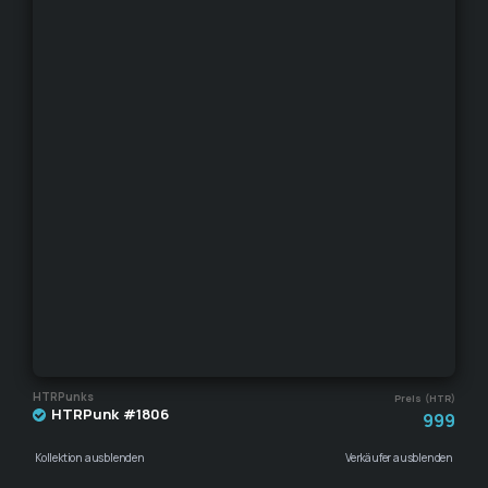
HTRPunks
Preis (HTR)
HTRPunk #1806
999
Kollektion ausblenden
Verkäufer ausblenden