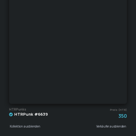
HTRPunks
Preis (HTR)
HTRPunk #6639
350
Kollektion ausblenden
Verkäufer ausblenden