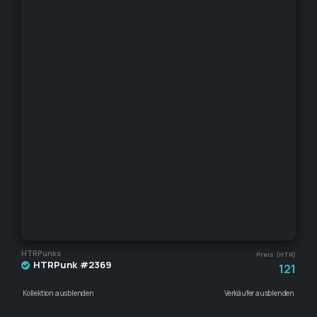
HTRPunks
Preis (HTR)
HTRPunk #2369
121
Kollektion ausblenden
Verkäufer ausblenden