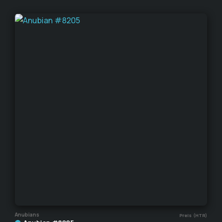
Anubians
Preis (HTR)