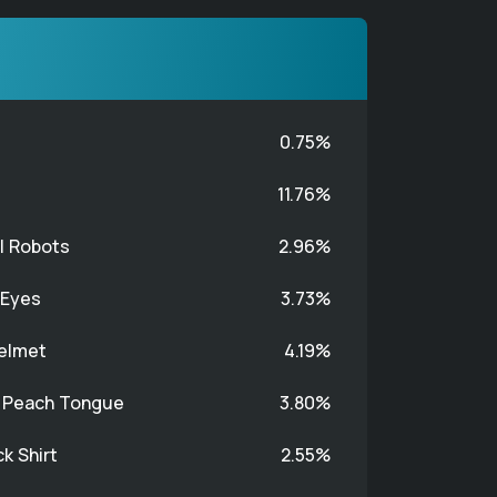
0.75%
11.76%
l Robots
2.96%
 Eyes
3.73%
Helmet
4.19%
h Peach Tongue
3.80%
k Shirt
2.55%