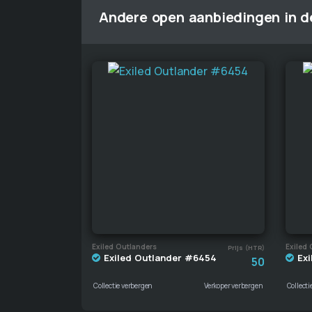
Andere open aanbiedingen in de
Exiled Outlanders
Exiled 
Prijs (HTR)
Exiled Outlander #6454
Exi
50
Collectie verbergen
Verkoper verbergen
Collecti