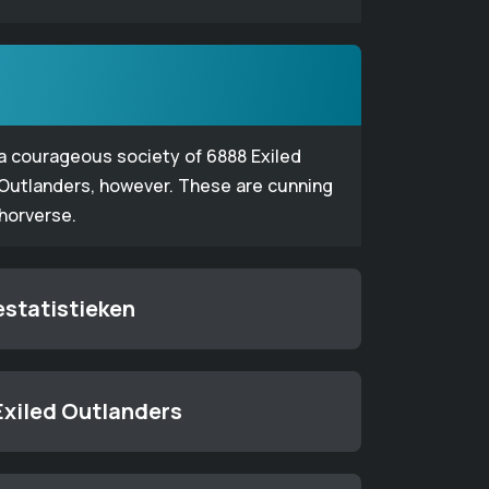
 a courageous society of 6888 Exiled
 Outlanders, however. These are cunning
thorverse.
estatistieken
Exiled Outlanders