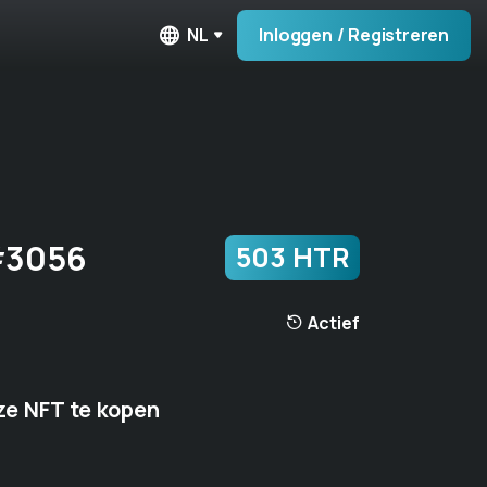
NL
Inloggen / Registreren
 #3056
503 HTR
Actief
e NFT te kopen