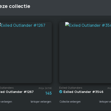
ze collectie
Outlanders
Exiled Outlanders
Prijs (HTR)
Pri
led Outlander #1267
Exiled Outlander #3546
145
e verbergen
Verkoper verbergen
Collectie verbergen
Verkoper v