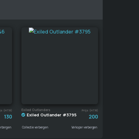
Exiled Outlanders
js (HTR)
Prijs (HTR)
Exiled Outlander #3795
130
200
erbergen
Collectie verbergen
Verkoper verbergen