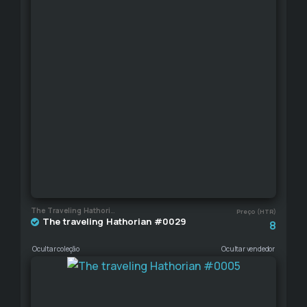
The Traveling Hathorian
Preço (HTR)
The traveling Hathorian #0029
8
Ocultar coleção
Ocultar vendedor