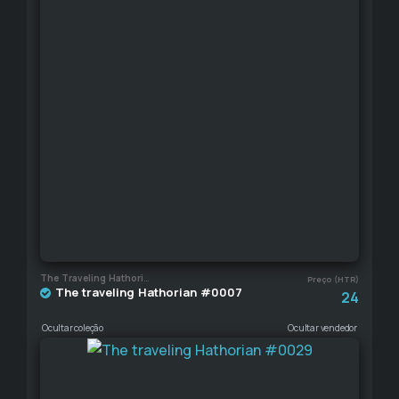
The Traveling Hathorian
Preço (HTR)
The traveling Hathorian #0007
24
Ocultar coleção
Ocultar vendedor