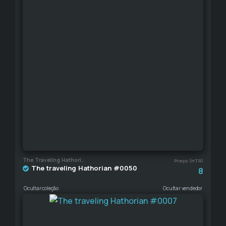
The Traveling Hathorian
Preço (HTR)
The traveling Hathorian #0050
8
Ocultar coleção
Ocultar vendedor