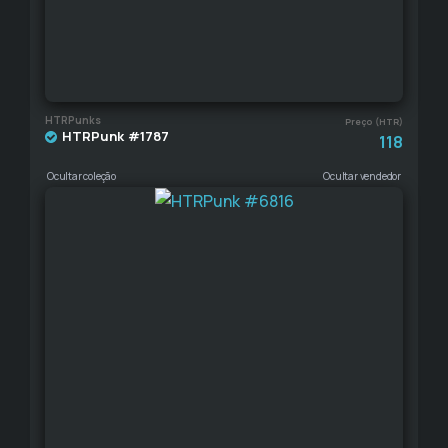
HTRPunks
Preço (HTR)
HTRPunk #1787
118
Ocultar coleção
Ocultar vendedor