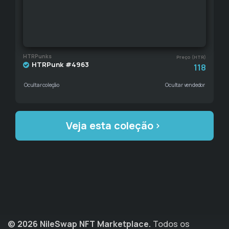
HTRPunks
Preço (HTR)
HTRPunk #4963
118
Ocultar coleção
Ocultar vendedor
Veja esta coleção
© 2026 NileSwap NFT Marketplace.
Todos os