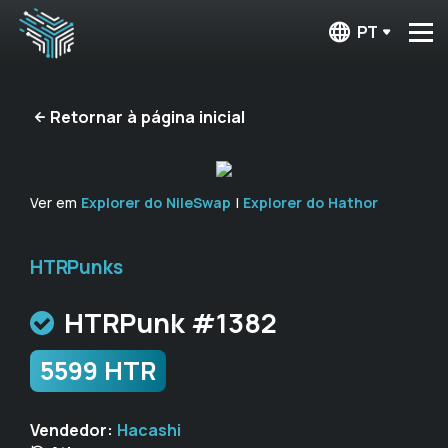
PT
Retornar à página inicial
Ver em
Explorer do NileSwap
|
Explorer do Hathor
HTRPunks
HTRPunk #1382
5599 HTR
Vendedor:
Hacashi