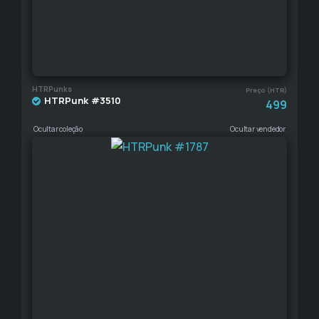
HTRPunks
Preço (HTR)
HTRPunk #3510
499
Ocultar coleção
Ocultar vendedor