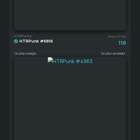
HTRPunks
Preço (HTR)
HTRPunk #6816
118
Ocultar coleção
Ocultar vendedor