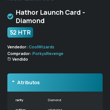
Hathor Launch Card -
Diamond
52 HTR
Vendedor:
CoolWizards
Comprador:
PorkysRevenge
Vendido
Atributos
rarity
Diamond
author
wilymaina