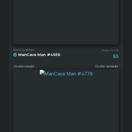
ManCaveMen
Preço (HTR)
ManCave Man #4656
65
Ocultar coleção
Ocultar vendedor