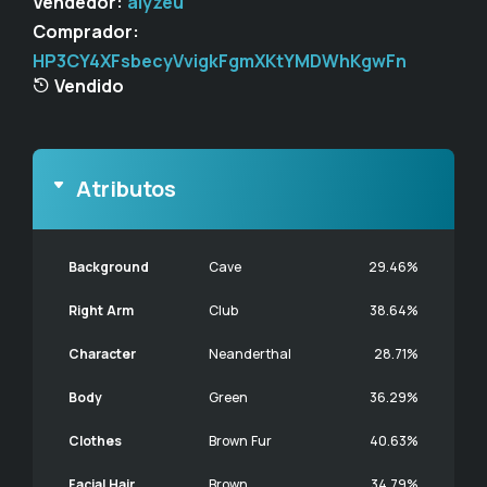
Vendedor:
alyzeu
Comprador:
HP3CY4XFsbecyVvigkFgmXKtYMDWhKgwFn
Vendido
Atributos
Background
Cave
29.46%
Right Arm
Club
38.64%
Character
Neanderthal
28.71%
Body
Green
36.29%
Clothes
Brown Fur
40.63%
Facial Hair
Brown
34.79%