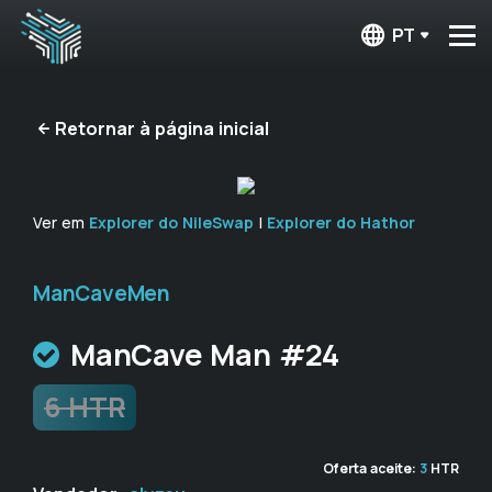
PT
Retornar à página inicial
Ver em
Explorer do NileSwap
|
Explorer do Hathor
ManCaveMen
ManCave Man #24
6 HTR
Oferta aceite:
3
HTR