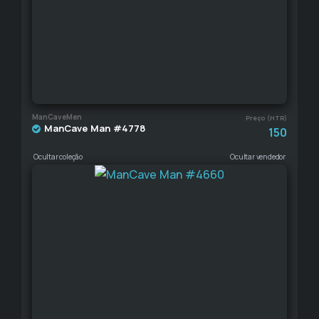
ManCaveMen
Preço (HTR)
ManCave Man #4778
150
Ocultar coleção
Ocultar vendedor