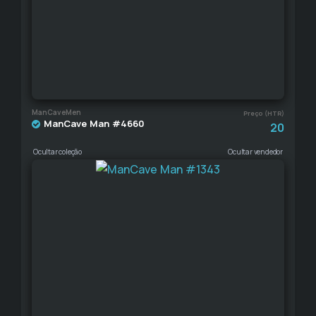
ManCaveMen
Preço (HTR)
ManCave Man #4660
20
Ocultar coleção
Ocultar vendedor