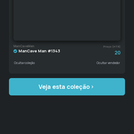
ManCaveMen
Preço (HTR)
ManCave Man #1343
20
Ocultar coleção
Ocultar vendedor
Veja esta coleção