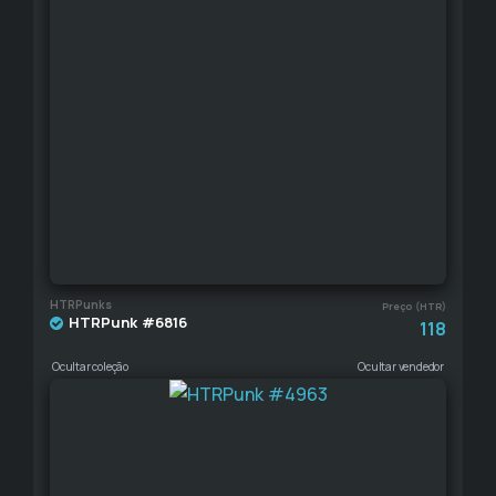
HTRPunks
Preço (HTR)
HTRPunk #6816
118
Ocultar coleção
Ocultar vendedor