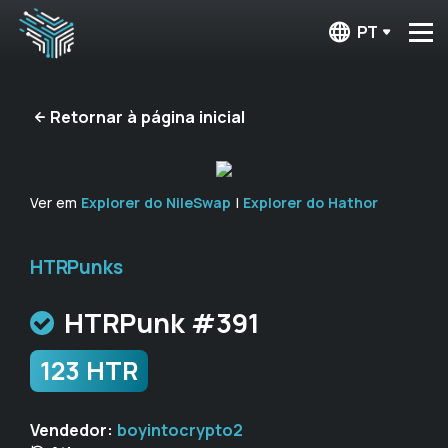
PT
Retornar à página inicial
Ver em
Explorer do NileSwap
|
Explorer do Hathor
HTRPunks
HTRPunk #391
123 HTR
Vendedor:
boyintocrypto2