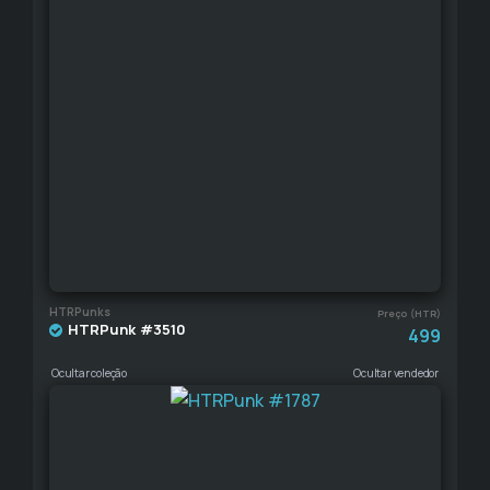
HTRPunks
Preço (HTR)
HTRPunk #3510
499
Ocultar coleção
Ocultar vendedor