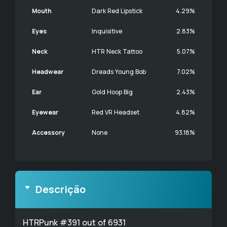
Mouth
Dark Red Lipstick
4.29%
Eyes
Inquisitive
2.83%
Neck
HTR Neck Tattoo
5.07%
Headwear
Dreads Young Bob
7.02%
Ear
Gold Hoop Big
2.43%
Eyewear
Red VR Headset
4.82%
Accessory
None
93.18%
Descrição
HTRPunk #391 out of 6931