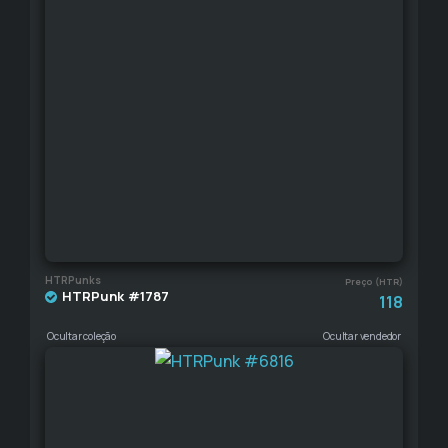
HTRPunks
Preço (HTR)
HTRPunk #1787
118
Ocultar coleção
Ocultar vendedor