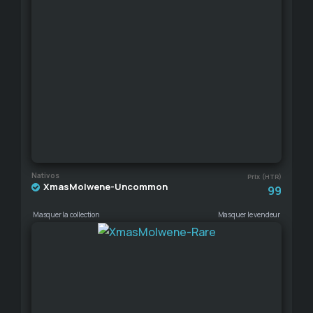
Nativos
Prix (HTR)
XmasMolwene-Uncommon
99
Masquer la collection
Masquer le vendeur