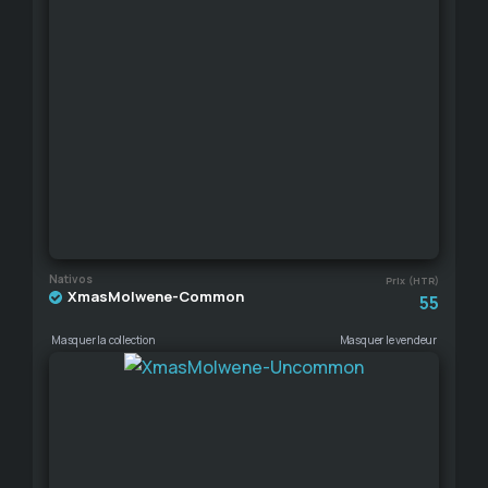
Nativos
Prix (HTR)
XmasMolwene-Common
55
Masquer la collection
Masquer le vendeur