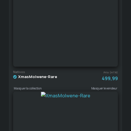
Nativos
Prix (HTR)
XmasMolwene-Rare
499,99
Masquer la collection
Masquer le vendeur