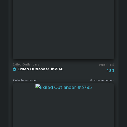
Exiled Outlanders
Prijs (HTR)
Exiled Outlander #3546
130
Collectie verbergen
Verkoper verbergen