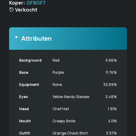
Koper:
GF8GF7
Verkocht
Attributen
Background
Red
5.66%
Base
Purple
11.76%
Equipment
None
32.89%
Eyes
Yellow Nerdy Glasses
2.48%
Head
Chef Hat
1.91%
Mouth
Creepy Smile
4.11%
Outfit
Orange Check Shirt
3.97%