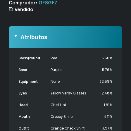
Comprador:
GF8GF7
Vendido
Atributos
Background
Red
5.66%
Base
Purple
11.76%
Equipment
None
32.89%
Eyes
Yellow Nerdy Glasses
2.48%
Head
Chef Hat
1.91%
Mouth
Creepy Smile
4.11%
Outfit
Orange Check Shirt
3.97%