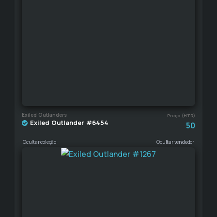
Exiled Outlanders
Preço (HTR)
Exiled Outlander #6454
50
Ocultar coleção
Ocultar vendedor