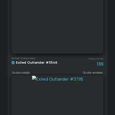
Exiled Outlanders
Preço (HTR)
Exiled Outlander #3546
130
Ocultar coleção
Ocultar vendedor