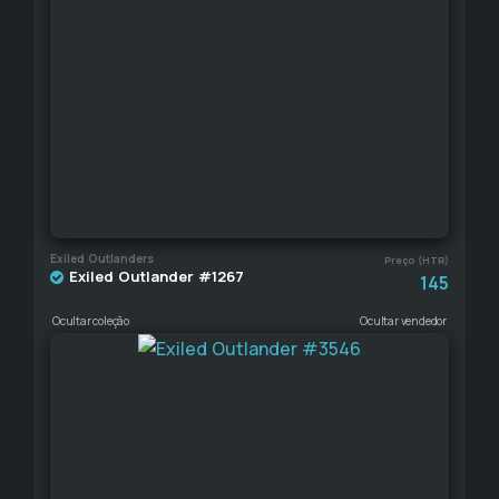
Exiled Outlanders
Preço (HTR)
Exiled Outlander #1267
145
Ocultar coleção
Ocultar vendedor