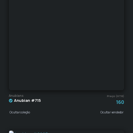
Anubians
Preço (HTR)
Anubian #715
160
Ocultar coleção
Ocultar vendedor