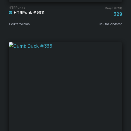
HTRPunks
Preço (HTR)
HTRPunk #5911
329
Ocultar coleção
Ocultar vendedor