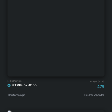
HTRPunks
Preço (HTR)
HTRPunk #168
479
Ocultar coleção
Ocultar vendedor