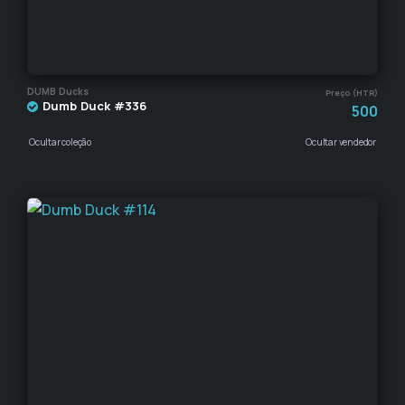
DUMB Ducks
Preço (HTR)
Dumb Duck #336
500
Ocultar coleção
Ocultar vendedor