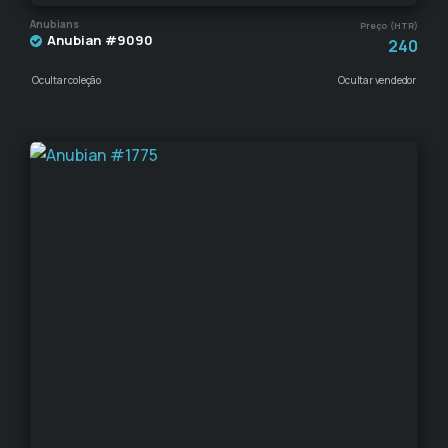
Anubians
Preço (HTR)
Anubian #9090
240
Ocultar coleção
Ocultar vendedor