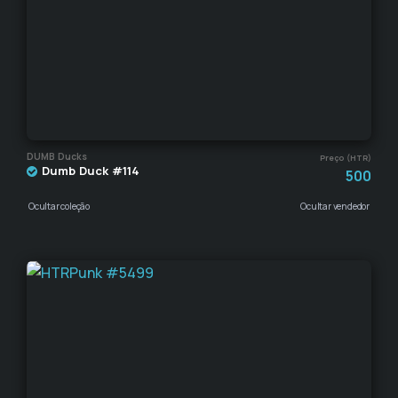
DUMB Ducks
Preço (HTR)
Dumb Duck #114
500
Ocultar coleção
Ocultar vendedor