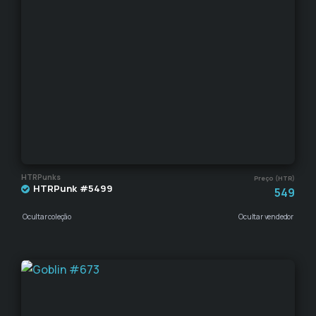
HTRPunks
Preço (HTR)
HTRPunk #5499
549
Ocultar coleção
Ocultar vendedor