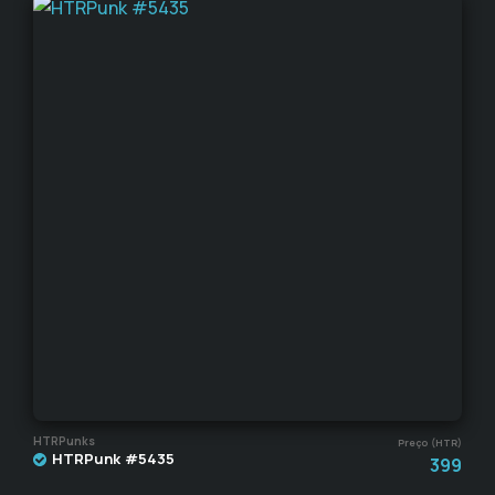
HTRPunks
Preço (HTR)
HTRPunk #5435
399