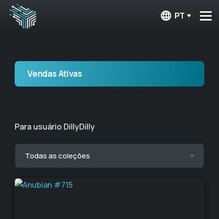
PT
Vendas Ativas
Para usuário DillyDilly