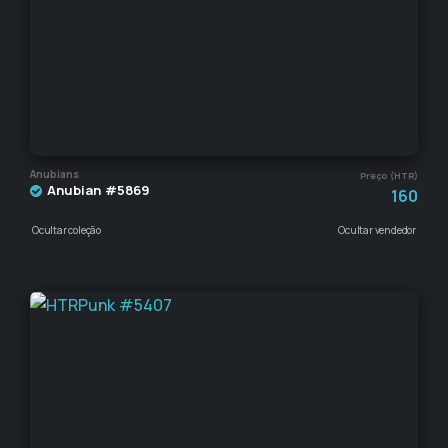
Anubians
Preço (HTR)
Anubian #5869
160
Ocultar coleção
Ocultar vendedor