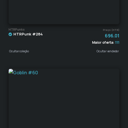
HTRPunks
Preço (HTR)
HTRPunk #284
696.01
Maior oferta:
111
Ocultar coleção
Ocultar vendedor