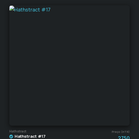
Hathstract
Preço (HTR)
Hathstract #17
2750