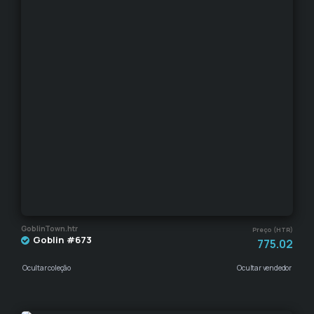
GoblinTown.htr
Preço (HTR)
Goblin #673
775.02
Ocultar coleção
Ocultar vendedor