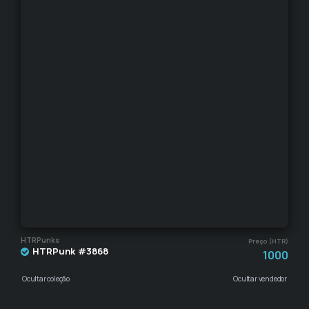
HTRPunks
Preço (HTR)
HTRPunk #3868
1000
Ocultar coleção
Ocultar vendedor