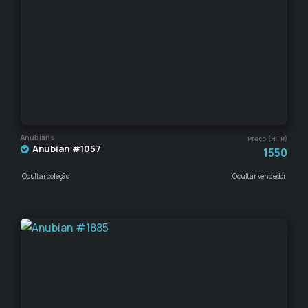
Anubians
Preço (HTR)
Anubian #1057
1550
Ocultar coleção
Ocultar vendedor