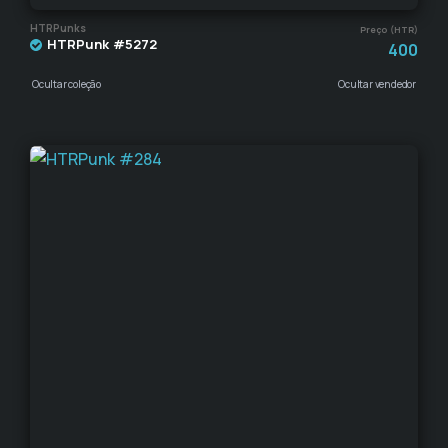
HTRPunks
Preço (HTR)
HTRPunk #5272
400
Ocultar coleção
Ocultar vendedor