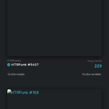
HTRPunks
Preço (HTR)
HTRPunk #5407
229
Ocultar coleção
Ocultar vendedor