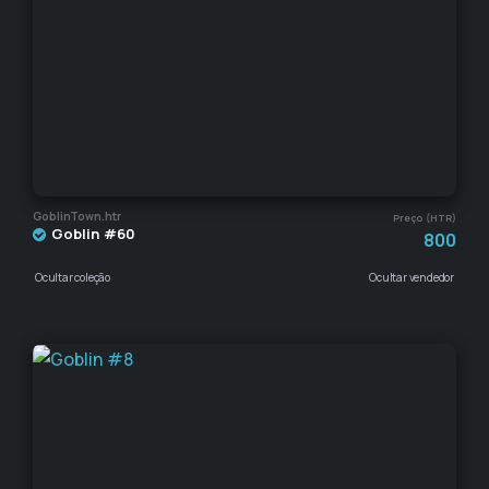
GoblinTown.htr
Preço (HTR)
Goblin #60
800
Ocultar coleção
Ocultar vendedor