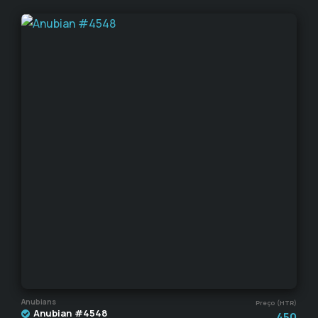
Anubians
Preço (HTR)
Anubian #4548
450