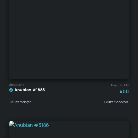
Anubians
Preço (HTR)
Anubian #1885
400
Ocultar coleção
Ocultar vendedor