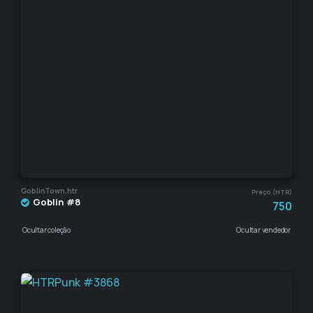
GoblinTown.htr
Preço (HTR)
Goblin #8
750
Ocultar coleção
Ocultar vendedor