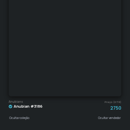
Anubians
Preço (HTR)
Anubian #3186
2750
Ocultar coleção
Ocultar vendedor