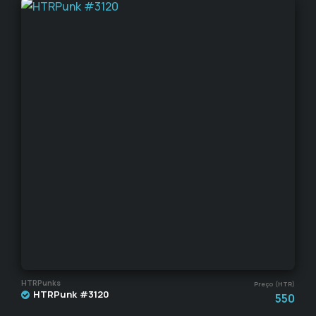
HTRPunks
Preço (HTR)
HTRPunk #3120
550