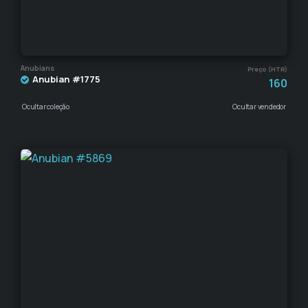
Anubians
Preço (HTR)
Anubian #1775
160
Ocultar coleção
Ocultar vendedor