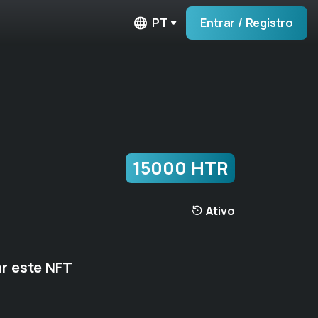
PT
Entrar / Registro
15000 HTR
Ativo
r este NFT