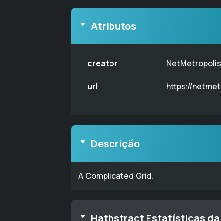
Atributos
creator
NetMetropolis
url
https://netme
Descrição
A Complicated Grid.
Hathstract Estatísticas da